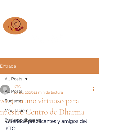
KTC Argentina
Entrada
All Posts
KTC
All Posts
26 dic 2025
14 min de lectura
2025 un año virtuoso para
Budismo
nuestro Centro de Dharma
Meditacion
Budismo tibetano
Queridos practicantes y amigos del 
KTC: